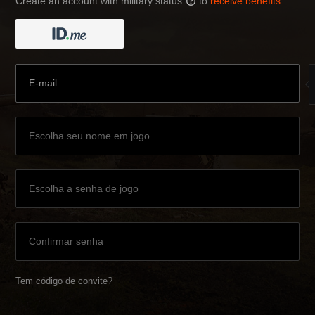
Create an account with military status
to
receive benefits
:
?
Tem código de convite?