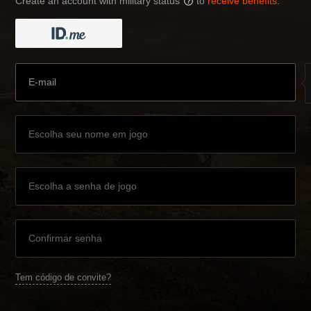
Create an account with military status
to
receive benefits
:
?
Tem código de convite?