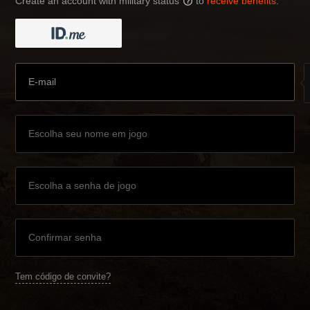
Create an account with military status
to
receive benefits
:
?
Tem código de convite?