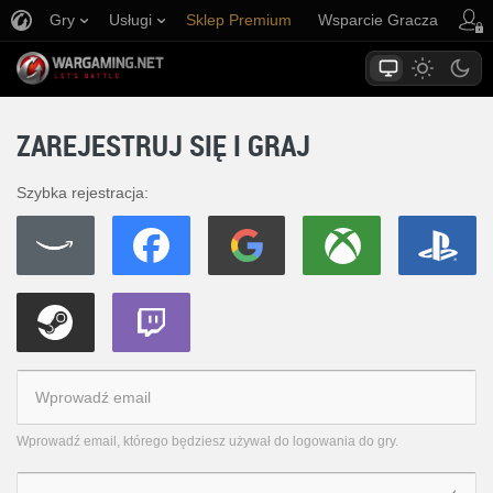
Gry
Usługi
Sklep Premium
Wsparcie Gracza
ZAREJESTRUJ SIĘ I GRAJ
Szybka rejestracja:
Wprowadź email, którego będziesz używał do logowania do gry.