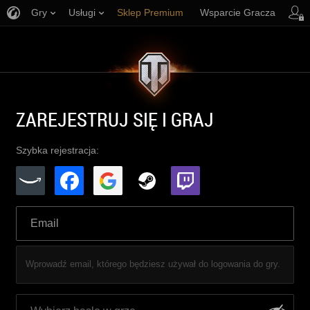
Gry
Usługi
Sklep Premium
Wsparcie Gracza
ZAREJESTRUJ SIĘ I GRAJ
Szybka rejestracja:
Wprowadź email, którego będziesz używał do logowania do gry.