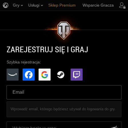
Gry
Usługi
Sklep Premium
Wsparcie Gracza
ZAREJESTRUJ SIĘ I GRAJ
Szybka rejestracja:
Wprowadź email, którego będziesz używał do logowania do gry.