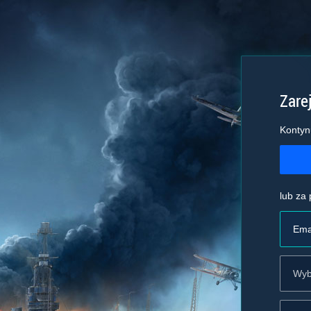
Zarej
Kontyn
lub za