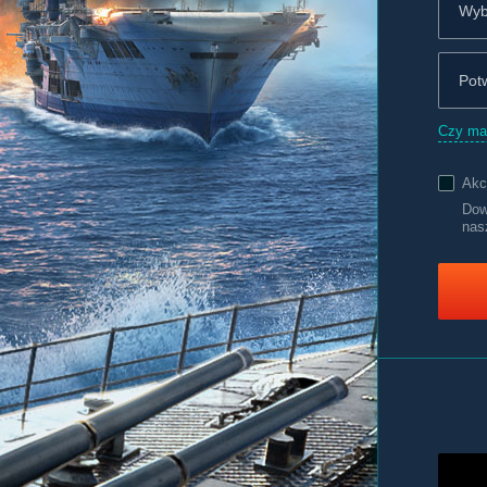
Czy ma
Akc
Dow
nas