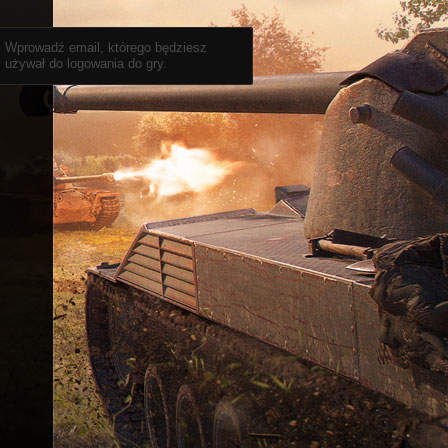
Wprowadź email, którego będziesz
używał do logowania do gry.