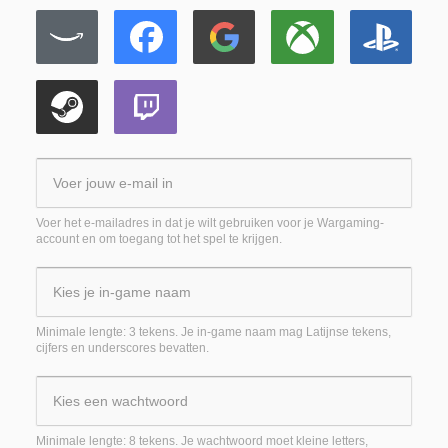
Voer het e-mailadres in dat je wilt gebruiken voor je Wargaming-
account en om toegang tot het spel te krijgen.
Minimale lengte: 3 tekens. Je in-game naam mag Latijnse tekens,
cijfers en underscores bevatten.
Minimale lengte: 8 tekens. Je wachtwoord moet kleine letters,