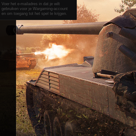
Voer het e-mailadres in dat je wilt
gebruiken voor je Wargaming-account
en om toegang tot het spel te krijgen.