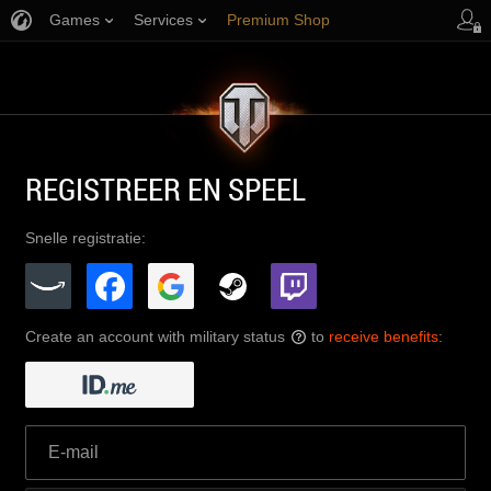
Games
Services
Premium Shop
Player Support
REGISTREER EN SPEEL
Snelle registratie:
Create an account with military status
to
receive benefits
:
?