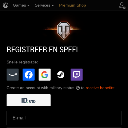
Games
Services
Premium Shop
Player Support
REGISTREER EN SPEEL
Snelle registratie:
Create an account with military status
to
receive benefits
:
?