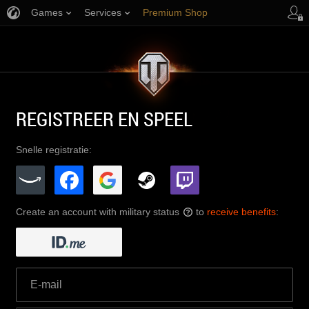
Games
Services
Premium Shop
Player Support
REGISTREER EN SPEEL
Snelle registratie:
Create an account with military status
to
receive benefits
:
?