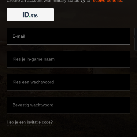
Create an account with military status
to
receive benefits
:
?
Heb je een invitatie code?