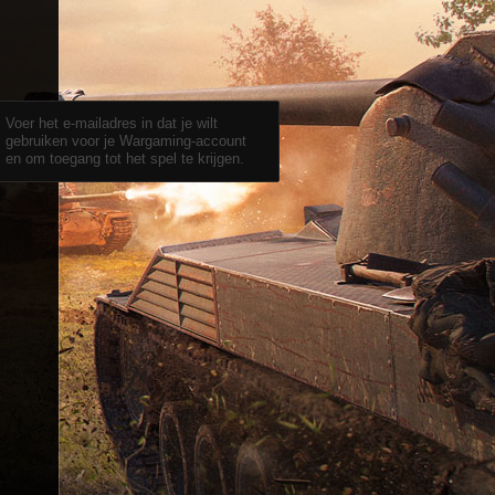
Voer het e-mailadres in dat je wilt
gebruiken voor je Wargaming-account
en om toegang tot het spel te krijgen.