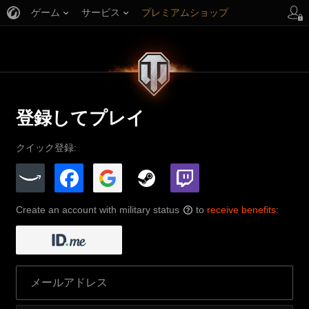
ゲーム
サービス
プレミアムショップ
プレイヤーサポート
登録してプレイ
クイック登録:
Create an account with military status
to
receive benefits
:
?