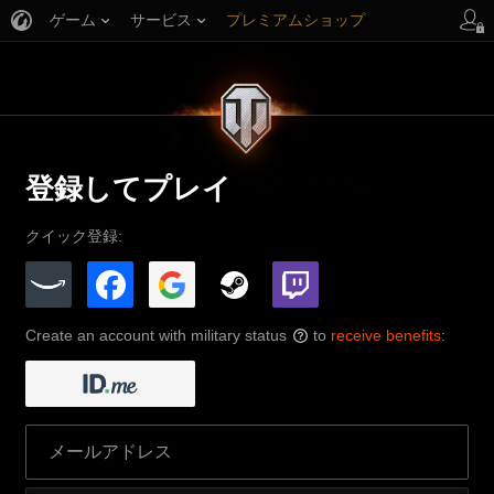
ゲーム
サービス
プレミアムショップ
プレイヤーサポート
登録してプレイ
クイック登録:
Create an account with military status
to
receive benefits
:
?