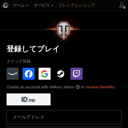
ゲーム
サービス
プレミアムショップ
プレイヤーサポート
登録してプレイ
クイック登録:
Create an account with military status
to
receive benefits
:
?