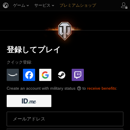
ゲーム
サービス
プレミアムショップ
プレイヤーサポート
登録してプレイ
クイック登録:
Create an account with military status
to
receive benefits
:
?