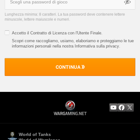
Lunghezza minima: 8 caratteri. La tua password deve contenere lettere
minuscole, lettere maiuscole e numeri.
Accetto il
Contratto di Licenza con l'Utente Finale
.
Scopri come raccogliamo, usiamo, elaboriamo e proteggiamo le tue
informazioni personali nella nostra Informativa sulla privacy
.
CONTINUA
World of Tanks