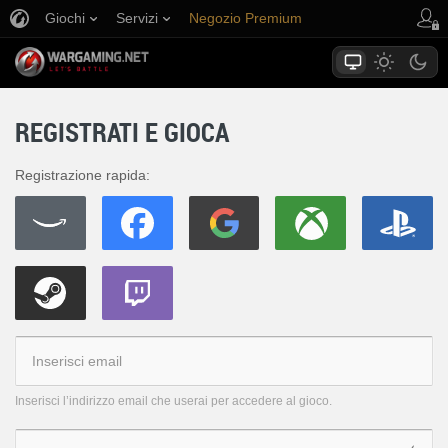
Giochi
Servizi
Negozio Premium
Supporto al giocatore
REGISTRATI E GIOCA
Registrazione rapida:
Inserisci l’indirizzo email che userai per accedere al gioco.