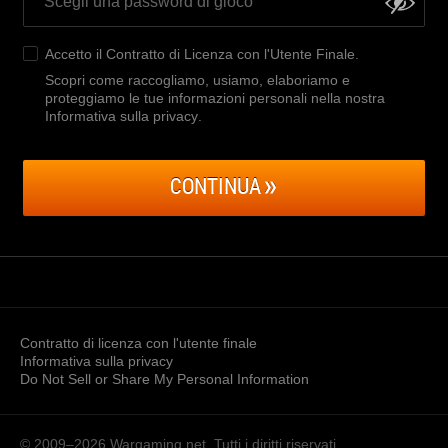
Accetto il
Contratto di Licenza con l'Utente Finale
.
Scopri come raccogliamo, usiamo, elaboriamo e
proteggiamo le tue informazioni personali nella nostra
Informativa sulla privacy
.
CONTINUA
Contratto di licenza con l'utente finale
Informativa sulla privacy
Do Not Sell or Share My Personal Information
© 2009–2026
Wargaming.net.
Tutti i diritti riservati.