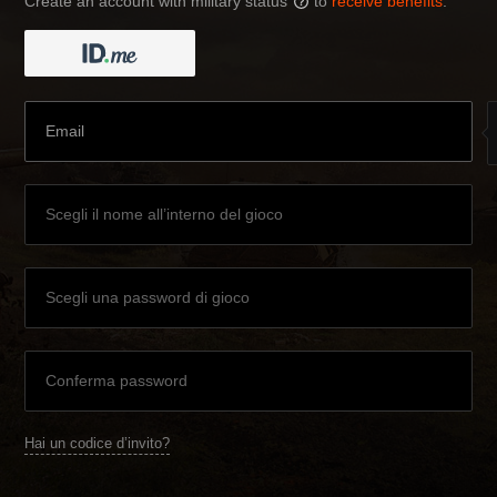
Create an account with military status
to
receive benefits
:
?
Hai un codice d’invito?