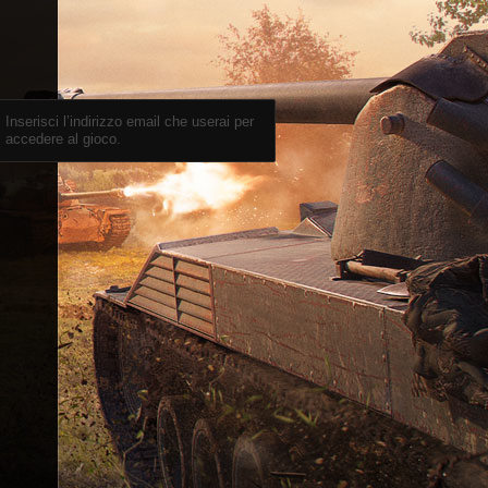
Inserisci l’indirizzo email che userai per
accedere al gioco.