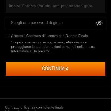
Inserisci l’indirizzo email che userai per accedere al gioco.
Accetto il
Contratto di Licenza con l'Utente Finale
.
Scopri come raccogliamo, usiamo, elaboriamo e
proteggiamo le tue informazioni personali nella nostra
Informativa sulla privacy
.
CONTINUA
Contratto di licenza con l'utente finale