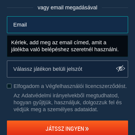
vagy email megadásával
Kérlek, add meg az email címed, amit a
játékba való belépéshez szeretnél használni.
Elfogadom a
Végfelhasználói licencszerződést
.
Az Adatvédelmi irányelvekből megtudhatod,
hogyan gyűjtjük, használjuk, dolgozzuk fel és
védjük meg a személyes adataidat
.
JÁTSSZ INGYEN