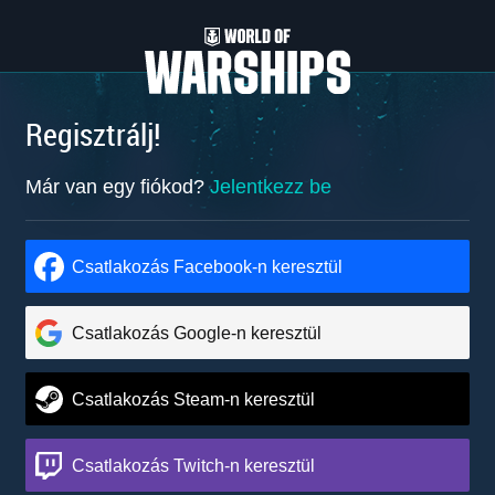
Regisztrálj!
Már van egy fiókod?
Jelentkezz be
Csatlakozás Facebook-n keresztül
Csatlakozás Google-n keresztül
Csatlakozás Steam-n keresztül
Csatlakozás Twitch-n keresztül