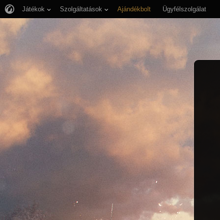
Játékok
Szolgáltatások
Ajándékbolt
Ügyfélszolgálat