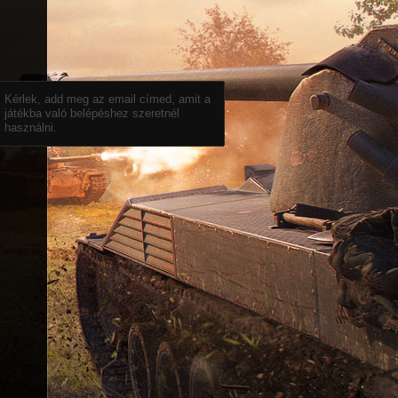
Kérlek, add meg az email címed, amit a
játékba való belépéshez szeretnél
használni.