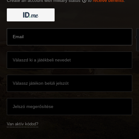
Create an account with military status
to
receive benefits
:
?
Van aktív kódod?