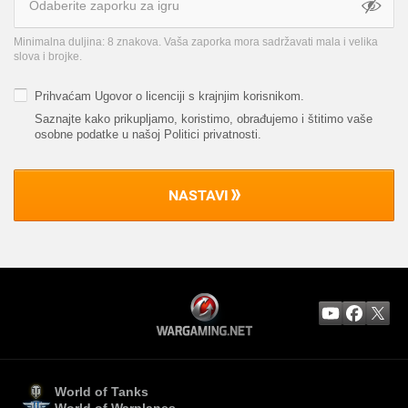
Minimalna duljina: 8 znakova. Vaša zaporka mora sadržavati mala i velika
slova i brojke.
Prihvaćam
Ugovor o licenciji s krajnjim korisnikom
.
Saznajte kako prikupljamo, koristimo, obrađujemo i štitimo vaše
osobne podatke u našoj Politici privatnosti
.
NASTAVI
World of Tanks