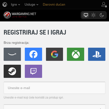
Igre
Usluge
Darovni dućan
Podrška igračima
REGISTRIRAJ SE I IGRAJ
Brza registracija:
Unesite e-mail koji ćete koristiti za pristup igri.