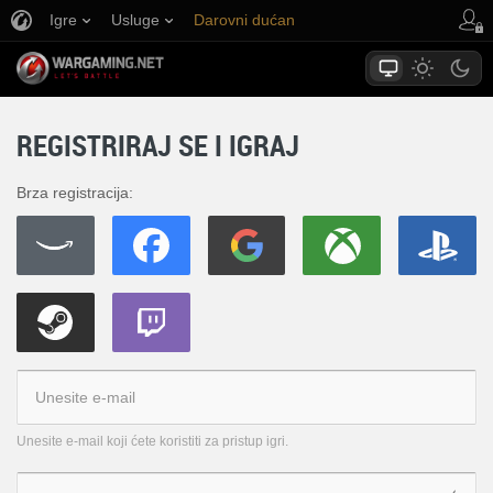
Igre
Usluge
Darovni dućan
Podrška igračima
REGISTRIRAJ SE I IGRAJ
Brza registracija:
Unesite e-mail koji ćete koristiti za pristup igri.