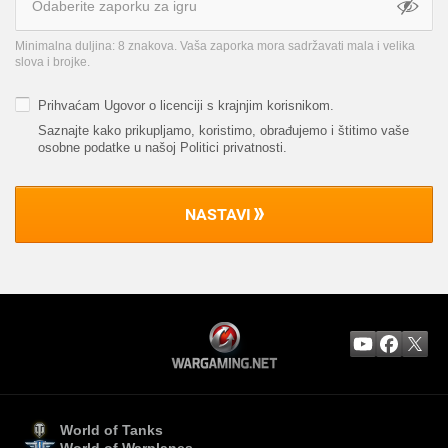
Minimalna duljina: 8 znakova. Vaša zaporka mora sadržavati mala i velika
slova i brojke.
Prihvaćam
Ugovor o licenciji s krajnjim korisnikom
.
Saznajte kako prikupljamo, koristimo, obrađujemo i štitimo vaše
osobne podatke u našoj Politici privatnosti
.
NASTAVI
World of Tanks