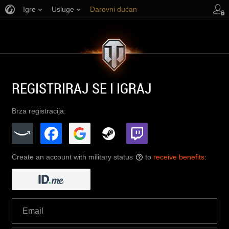
Igre
Usluge
Darovni dućan
Podrška igračima
REGISTRIRAJ SE I IGRAJ
Brza registracija:
Create an account with military status
to
receive benefits
:
?