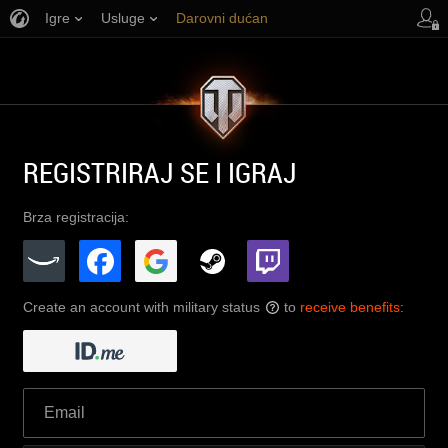
Igre
Usluge
Darovni dućan
Podrška igračima
REGISTRIRAJ SE I IGRAJ
Brza registracija:
Create an account with military status
to
receive benefits
:
?