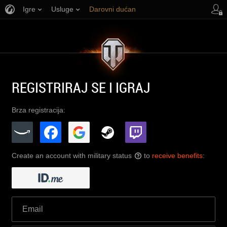
Igre
Usluge
Darovni dućan
Podrška igračima
REGISTRIRAJ SE I IGRAJ
Brza registracija:
Create an account with military status
to
receive benefits
:
?