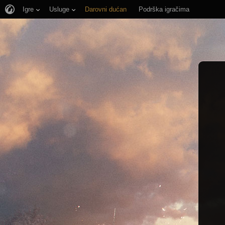
Igre
Usluge
Darovni dućan
Podrška igračima