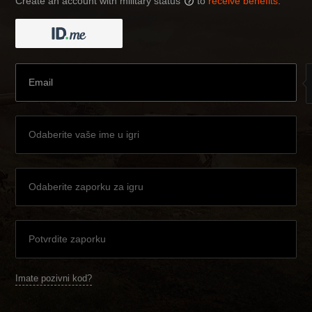
Create an account with military status
to
receive benefits
:
?
Imate pozivni kod?