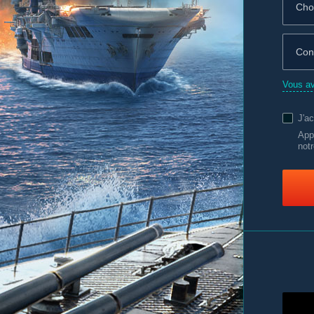
Vous av
J'a
App
notr