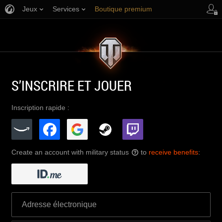
Jeux
Services
Boutique premium
Aide aux joueurs
S’INSCRIRE ET JOUER
Inscription rapide :
Create an account with military status
to
receive benefits
:
?