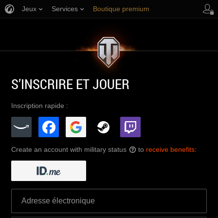
Jeux
Services
Boutique premium
Aide aux joueurs
S’INSCRIRE ET JOUER
Inscription rapide :
Create an account with military status
to
receive benefits
:
?