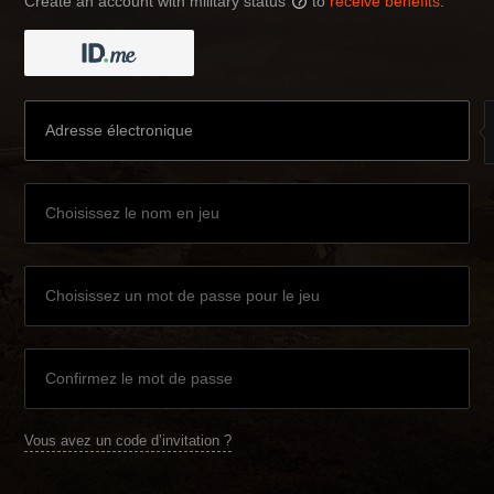
Create an account with military status
to
receive benefits
:
?
Vous avez un code d’invitation ?