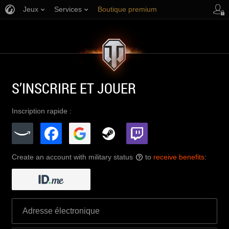
Jeux
Services
Boutique premium
Aide aux joueurs
S’INSCRIRE ET JOUER
Inscription rapide :
Create an account with military status
to
receive benefits
:
?