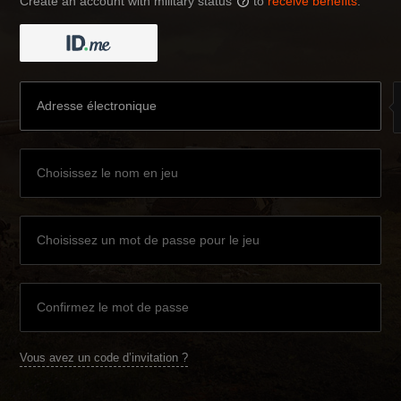
Create an account with military status
to
receive benefits
:
?
Vous avez un code d’invitation ?