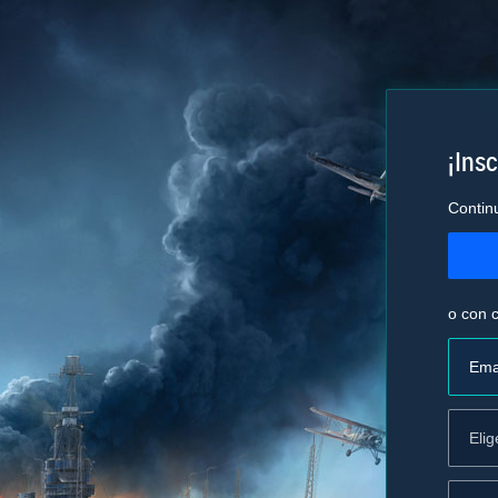
¡Insc
Contin
o con c