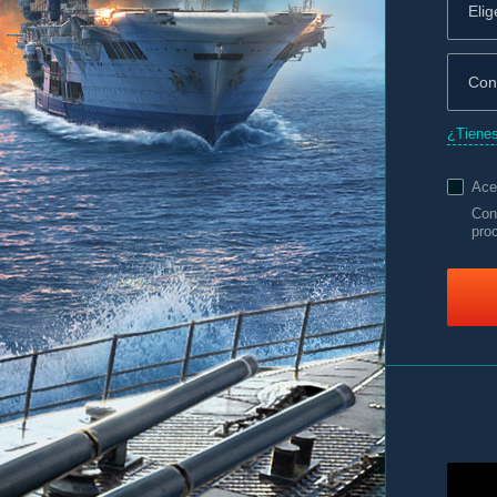
¿Tienes
Ace
Con
pro