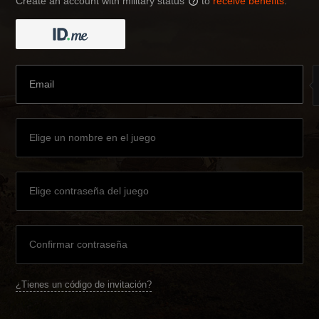
Create an account with military status
to
receive benefits
:
?
¿Tienes un código de invitación?