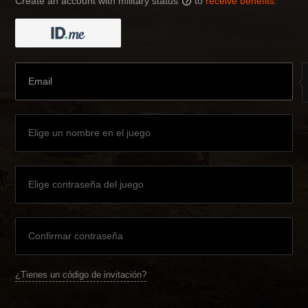
Create an account with military status
to
receive benefits
:
?
¿Tienes un código de invitación?