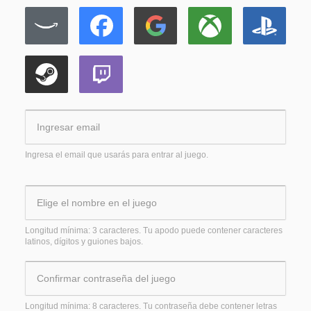
Ingresa el email que usarás para entrar al juego.
Longitud mínima: 3 caracteres. Tu apodo puede contener caracteres
latinos, dígitos y guiones bajos.
Longitud mínima: 8 caracteres. Tu contraseña debe contener letras