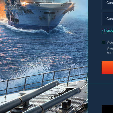
¿Tienes
Ace
Ave
en n