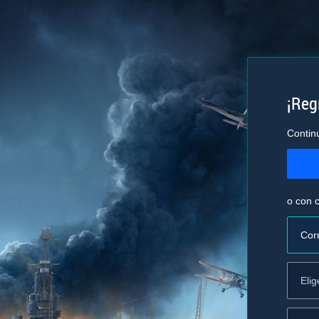
¡Regí
Contin
o con c