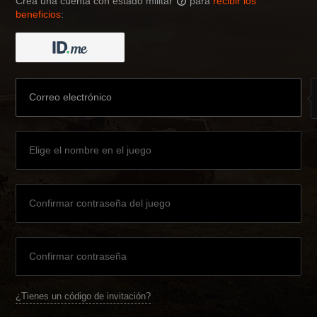
Crea una cuenta con estado militar
para
recibir los
?
beneficios
:
¿Tienes un código de invitación?