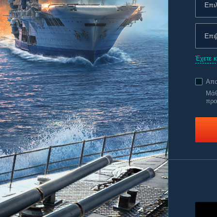
Έχετε 
Απο
Μάθ
προ