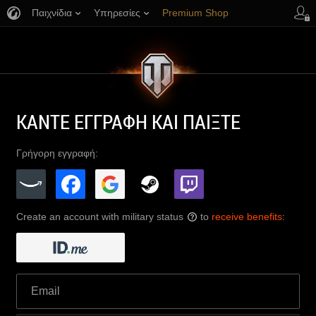
Παιχνίδια
Υπηρεσίες
Premium Shop
Υποστήριξη Παικτών
ΚΑΝΤΕ ΕΓΓΡΑΦΗ ΚΑΙ ΠΑΙΞΤΕ
Γρήγορη εγγραφή:
Create an account with military status
to
receive benefits
:
?