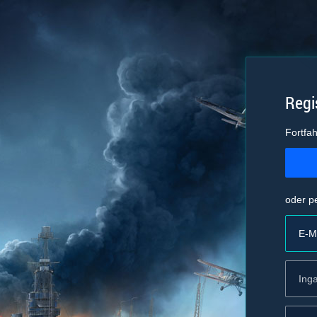
Regi
Fortfah
oder p