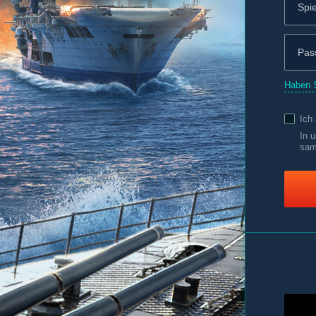
Haben S
Ich
In 
sam