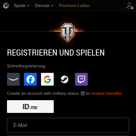
Spiele
Dienste
Premium-Laden
Spieler Support
REGISTRIEREN UND SPIELEN
Schnellregistrierung:
Create an account with military status
to
receive benefits
:
?