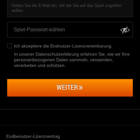
Geben Sie die E-Mail ein, mit der Sie auf das Spiel zugreifen
wollen.
Ich akzeptiere die
Endnutzer-Lizenzvereinbarung
.
In unserer Datenschutzerklärung erfahren Sie, wie wir Ihre
personenbezogenen Daten sammeln, verwenden,
verarbeiten und schützen
.
WEITER
Endbenutzer-Lizenzvertrag