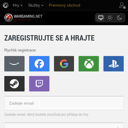
Hry
Služby
Prémiový obchod
Podpora pro hráče
ZAREGISTRUJTE SE A HRAJTE
Rychlá registrace:
Zadejte email, který budete používat pro přístup do hry.