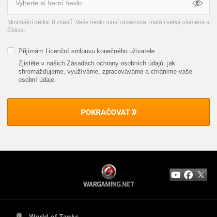
Minimální délka: 8 znaků. Vaše heslo musí obsahovat malá i velká písmena a
číslice.
Přijímám
Licenční smlouvu konečného uživatele
.
Zjistěte v našich Zásadách ochrany osobních údajů, jak
shromažďujeme, využíváme, zpracováváme a chráníme vaše
osobní údaje
.
POKRAČOVAT
World of Tanks