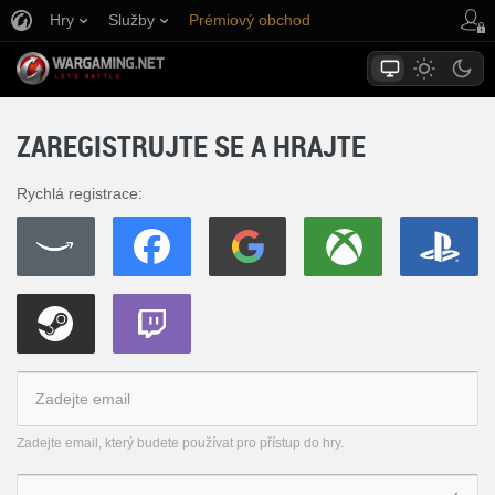
Hry
Služby
Prémiový obchod
Podpora pro hráče
ZAREGISTRUJTE SE A HRAJTE
Rychlá registrace:
Zadejte email, který budete používat pro přístup do hry.