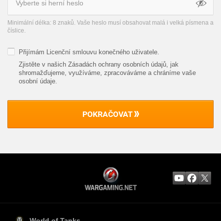
Minimální délka: 8 znaků. Vaše heslo musí obsahovat malá i velká písmena a
číslice.
Přijímám
Licenční smlouvu konečného uživatele
.
Zjistěte v našich Zásadách ochrany osobních údajů, jak
shromažďujeme, využíváme, zpracováváme a chráníme vaše
osobní údaje
.
POKRAČOVAT
World of Tanks