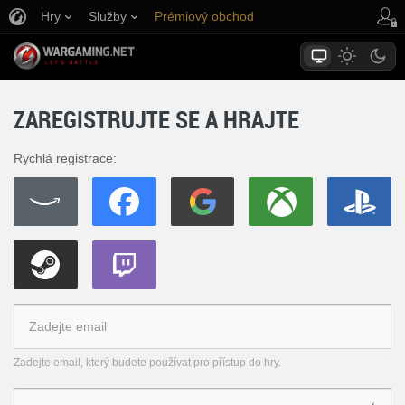
Hry
Služby
Prémiový obchod
Podpora pro hráče
ZAREGISTRUJTE SE A HRAJTE
Rychlá registrace:
Zadejte email, který budete používat pro přístup do hry.