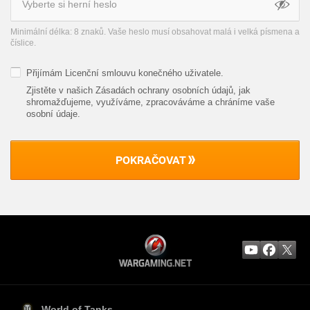
Minimální délka: 8 znaků. Vaše heslo musí obsahovat malá i velká písmena a
číslice.
Přijímám
Licenční smlouvu konečného uživatele
.
Zjistěte v našich Zásadách ochrany osobních údajů, jak
shromažďujeme, využíváme, zpracováváme a chráníme vaše
osobní údaje
.
POKRAČOVAT
World of Tanks